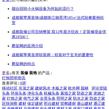
烟台回转小火锅设备为何如此流行？
成都紫苹果装饰|成都珠江御景湾185㎡法式轻奢案例欣
赏
成都装修公司百纳整装 双12年底大狂欢！定装修现金优
惠18500！
爬架网的应用介绍
成都紫苹果首席软装师：软装对于玄关的重要性
爬架网的特点
更多»
有关
装修 装饰
的产品：
灯饰照明资讯
发表评论 |
0评
移动社区
吊顶之家
建材风水
木板之家
欧外网
园林
评论登陆
头条
环保头条
净化头条
机械头条
幕墙之家
防盗之家
老姚之
家
灯饰之家
电气之家
全景头条
照明之家
防水之家
防盗之家
区快洞察
建材
保定建材
邢台建材
邯郸建材
唐山建材
通辽建
材
赤峰建材
乌海建材
包头建材
建材之家
张家口建材
秦皇岛