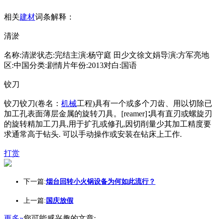
相关
建材
词条解释：
清淤
名称:清淤状态:完结主演:杨守庭 田少文徐文娟导演:方军亮地
区:中国分类:剧情片年份:2013对白:国语
铰刀
铰刀铰刀(卷名：
机械
工程)具有一个或多个刀齿、用以切除已
加工孔表面薄层金属的旋转刀具。[reamer]∶具有直刃或螺旋刃
的旋转精加工刀具,用于扩孔或修孔,因切削量少其加工精度要
求通常高于钻头. 可以手动操作或安装在钻床上工作.
打赏
下一篇:
烟台回转小火锅设备为何如此流行？
上一篇:
国庆放假
更多»
您可能感兴趣的文章: