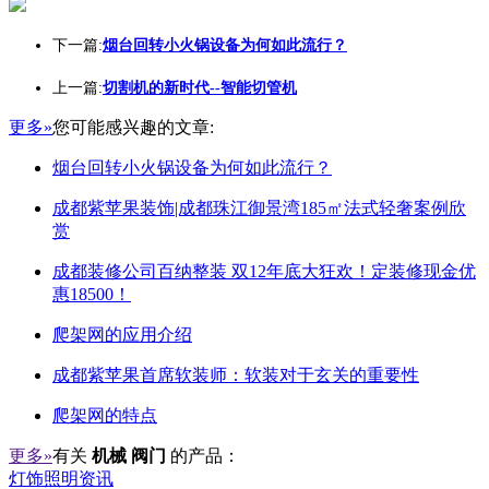
下一篇:
烟台回转小火锅设备为何如此流行？
上一篇:
切割机的新时代--智能切管机
更多»
您可能感兴趣的文章:
烟台回转小火锅设备为何如此流行？
成都紫苹果装饰|成都珠江御景湾185㎡法式轻奢案例欣
赏
成都装修公司百纳整装 双12年底大狂欢！定装修现金优
惠18500！
爬架网的应用介绍
成都紫苹果首席软装师：软装对于玄关的重要性
爬架网的特点
更多»
有关
机械 阀门
的产品：
灯饰照明资讯