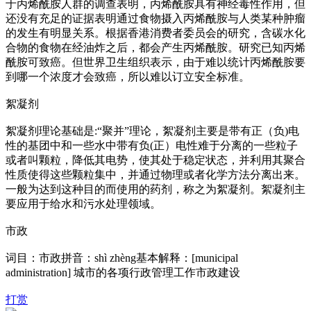
于丙烯酰胺人群的调查表明，丙烯酰胺具有神经毒性作用，但
还没有充足的证据表明通过食物摄入丙烯酰胺与人类某种肿瘤
的发生有明显关系。根据香港消费者委员会的研究，含碳水化
合物的食物在经油炸之后，都会产生丙烯酰胺。研究已知丙烯
酰胺可致癌。但世界卫生组织表示，由于难以统计丙烯酰胺要
到哪一个浓度才会致癌，所以难以订立安全标准。
絮凝剂
絮凝剂理论基础是:“聚并”理论，絮凝剂主要是带有正（负)电
性的基团中和一些水中带有负(正）电性难于分离的一些粒子
或者叫颗粒，降低其电势，使其处于稳定状态，并利用其聚合
性质使得这些颗粒集中，并通过物理或者化学方法分离出来。
一般为达到这种目的而使用的药剂，称之为絮凝剂。絮凝剂主
要应用于给水和污水处理领域。
市政
词目：市政拼音：shì zhèng基本解释：[municipal
administration] 城市的各项行政管理工作市政建设
打赏