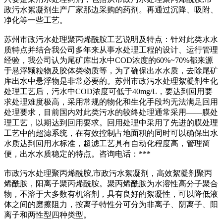
政污水絮凝剂生产厂家那边采购的药剂。再通过沉降、吸附、
净化等一些工艺。
苏州市政污水处理聚丙烯酰胺工艺说明及特点：针对此类水水
质特点并结合我公司多年来从事水处理工程的设计、运行管理
经验，我公司认为尾矿库出水中COD浓度的60%~70%都来源
于悬浮颗粒物及胶体类物质等，为了确保出水水质，去除尾矿
库出水中悬浮物是非常必要的。苏州市政污水处理絮凝剂生化
处理工艺后，污水中COD浓度可低于40mg/L，要达到回用要
求处理难度极高，采用常规的物化和生化手段均无法满足回用
处理要求，目前国内对此类污水的较终处理通常采用——膜处
理工艺，以期达到回用要求。回用处理中采用了先进的膜处理
工艺中的超滤系统，在有效控制占地面积的同时可以确保出水
水质达到回用水标准，超滤工艺具有自动化程度高，管理简
便，出水水质稳定的特点。咨询电话：***
市政污水处理聚丙烯酰胺,市政污水絮凝剂，高效絮凝剂聚丙
烯酰胺，阳离子聚丙烯酰胺。聚丙烯酰胺为水溶性高分子聚合
物，不溶于大多数有机溶剂，具有良好的絮凝性，可以降低液
体之间的磨擦阻力，按离子特性分可分为非离子、阴离子、阳
离子和两性型四种类型。