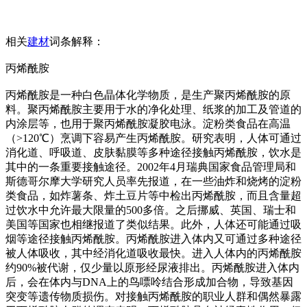
相关
建材
词条解释：
丙烯酰胺
丙烯酰胺是一种白色晶体化学物质，是生产聚丙烯酰胺的原
料。聚丙烯酰胺主要用于水的净化处理、纸浆的加工及管道的
内涂层等，也用于聚丙烯酰胺凝胶电泳。淀粉类食品在高温
（>120℃）烹调下容易产生丙烯酰胺。研究表明，人体可通过
消化道、呼吸道、皮肤黏膜等多种途径接触丙烯酰胺，饮水是
其中的一条重要接触途径。2002年4月瑞典国家食品管理局和
斯德哥尔摩大学研究人员率先报道，在一些油炸和烧烤的淀粉
类食品，如炸薯条、炸土豆片等中检出丙烯酰胺，而且含量超
过饮水中允许最大限量的500多倍。之后挪威、英国、瑞士和
美国等国家也相继报道了类似结果。此外，人体还可能通过吸
烟等途径接触丙烯酰胺。丙烯酰胺进入体内又可通过多种途径
被人体吸收，其中经消化道吸收最快。进入人体内的丙烯酰胺
约90%被代谢，仅少量以原形经尿液排出。丙烯酰胺进入体内
后，会在体内与DNA上的鸟嘌呤结合形成加合物，导致基因
突变等遗传物质损伤。对接触丙烯酰胺的职业人群和偶然暴露